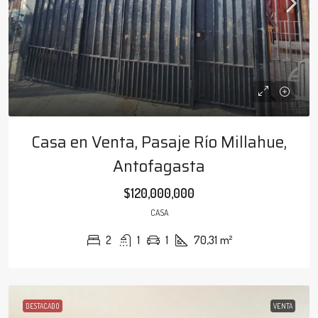
Casa en Venta, Pasaje Río Millahue,
Antofagasta
$120,000,000
CASA
2
1
1
70,31
m²
DESTACADO
VENTA