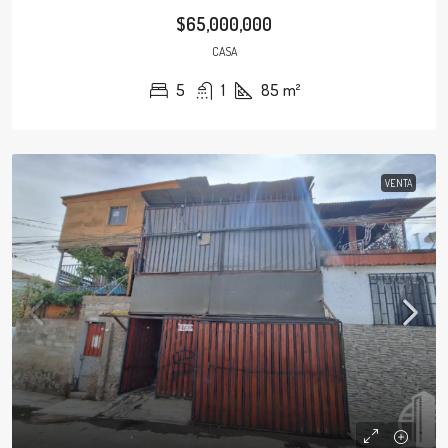
$65,000,000
CASA
5
1
85
m²
VENTA