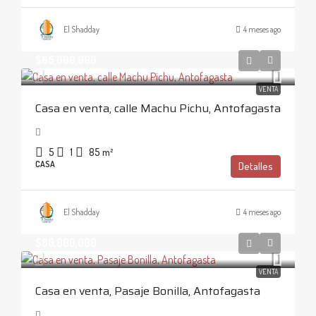
El Shadday
4 meses ago
$65,000,000
VENTA
Casa en venta, calle Machu Pichu, Antofagasta
5
1
85
m²
CASA
Detalles
El Shadday
4 meses ago
$80,000,000
VENTA
Casa en venta, Pasaje Bonilla, Antofagasta