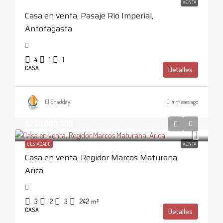
VENTA
Casa en venta, Pasaje Río Imperial,
Antofagasta
4
1
1
CASA
Detalles
El Shadday
4 meses ago
$250,000,000
DESTACADO
VENTA
Casa en venta, Regidor Marcos Maturana,
Arica
3
2
3
242
m²
CASA
Detalles