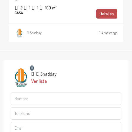
2
1
1
100
m²
CASA
Detalles
El Shadday
4 meses ago
El Shadday
Ver lista