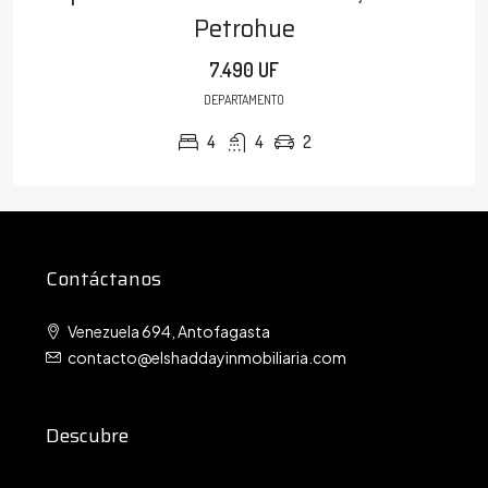
Petrohue
7.490 UF
DEPARTAMENTO
4
4
2
Contáctanos
Venezuela 694, Antofagasta
contacto@elshaddayinmobiliaria.com
Descubre