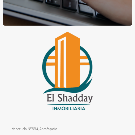
Venezuela N°694, Antofagasta