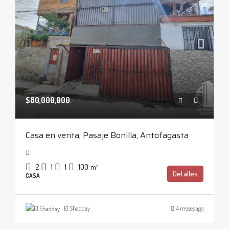
$80,000,000
Casa en venta, Pasaje Bonilla, Antofagasta
2
1
1
100
m²
Detalles
CASA
El Shadday
4 meses ago