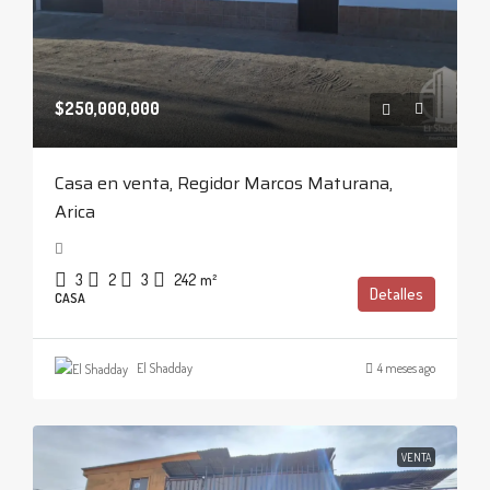
$250,000,000
Casa en venta, Regidor Marcos Maturana,
Arica
3
2
3
242
m²
Detalles
CASA
El Shadday
4 meses ago
VENTA