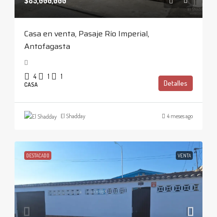
$85,000,000
Casa en venta, Pasaje Río Imperial,
Antofagasta
4
1
1
Detalles
CASA
El Shadday
4 meses ago
DESTACADO
VENTA