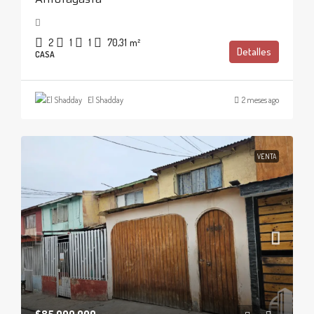
2
1
1
70,31
m²
Detalles
CASA
El Shadday
2 meses ago
VENTA