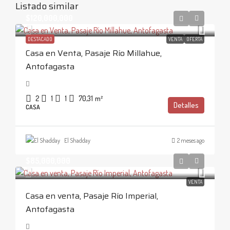
Listado similar
$120,000,000
DESTACADO
VENTA
OFERTA
Casa en Venta, Pasaje Río Millahue,
Antofagasta
2
1
1
70,31
m²
Detalles
CASA
El Shadday
2 meses ago
$85,000,000
VENTA
Casa en venta, Pasaje Río Imperial,
Antofagasta