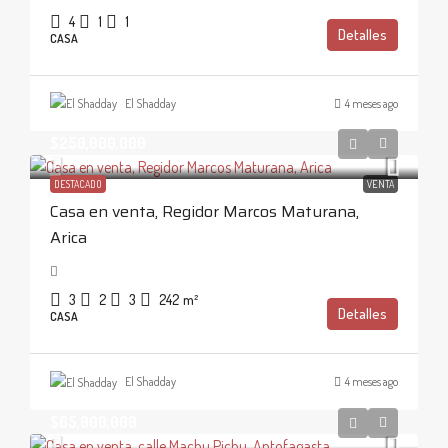
4
1
1
Detalles
CASA
El Shadday
4 meses ago
$250,000,000
DESTACADO
VENTA
Casa en venta, Regidor Marcos Maturana,
Arica
3
2
3
242
m²
Detalles
CASA
El Shadday
4 meses ago
$65,000,000