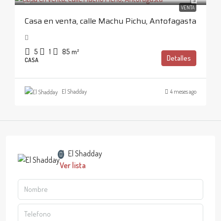
VENTA
Casa en venta, calle Machu Pichu, Antofagasta
5
1
85
m²
Detalles
CASA
El Shadday
4 meses ago
El Shadday
Ver lista