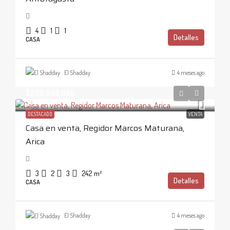
4
1
1
Detalles
CASA
El Shadday
4 meses ago
$250,000,000
DESTACADO
VENTA
Casa en venta, Regidor Marcos Maturana,
Arica
3
2
3
242
m²
Detalles
CASA
El Shadday
4 meses ago