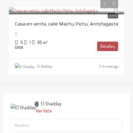
$65,000,000
VENTA
Casa en venta, calle Machu Pichu, Antofagasta
5
1
85
m²
Detalles
CASA
El Shadday
4 meses ago
El Shadday
Ver lista