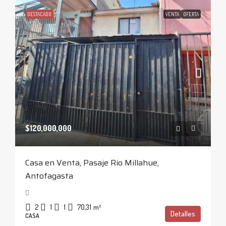
DESTACADO
VENTA
OFERTA
$120,000,000
Casa en Venta, Pasaje Río Millahue,
Antofagasta
2
1
1
70,31
m²
Detalles
CASA