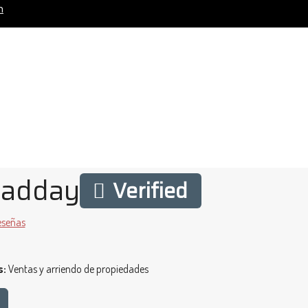
m
hadday
Verified
eseñas
s:
Ventas y arriendo de propiedades