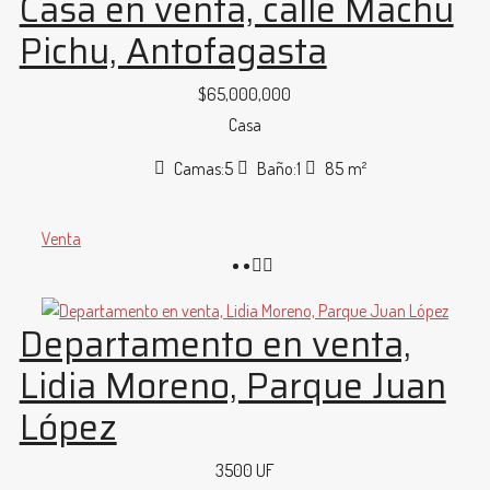
Casa en venta, calle Machu
Pichu, Antofagasta
$65,000,000
Casa
Camas:
5
Baño:
1
85
m²
Venta
Departamento en venta,
Lidia Moreno, Parque Juan
López
3500 UF