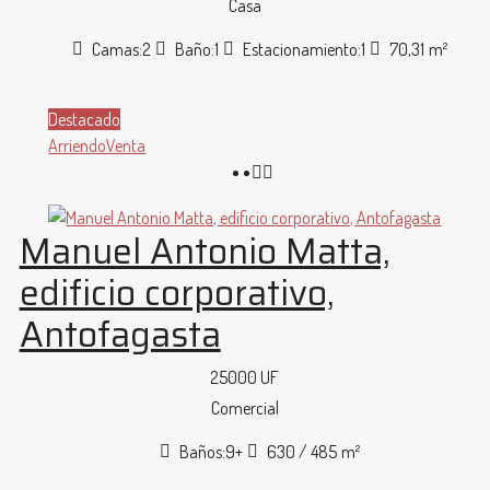
Casa
Camas:
2
Baño:
1
Estacionamiento:
1
70,31
m²
Destacado
Arriendo
Venta
Manuel Antonio Matta,
edificio corporativo,
Antofagasta
25000 UF
Comercial
Baños:
9+
630 / 485
m²