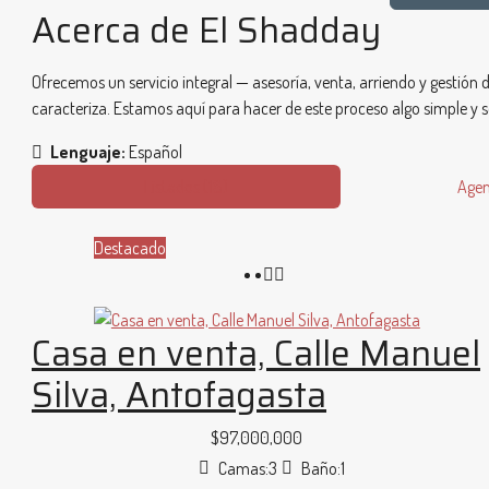
Acerca de El Shadday
Ofrecemos un servicio integral — asesoría, venta, arriendo y gestión 
caracteriza. Estamos aquí para hacer de este proceso algo simple y s
Lenguaje:
Español
Listados (18)
Agen
Destacado
Casa en venta, Calle Manuel
Silva, Antofagasta
$97,000,000
Camas:
3
Baño:
1