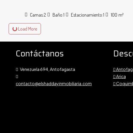
Camas:
2
Baño:
1
Estacionamiento:
1
100
m²
Load More
Contáctanos
Desc
Venezuela 694, Antofagasta
Antofag
Arica
contacto@elshaddayinmobiliaria.com
Coquim