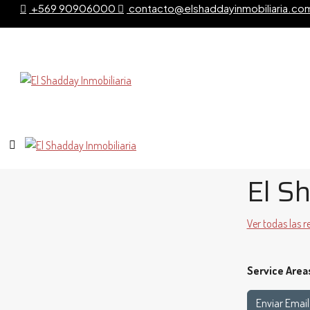
+569 90906000
contacto@elshaddayinmobiliaria.co
El S
Ver todas las r
Service Area
Enviar Email