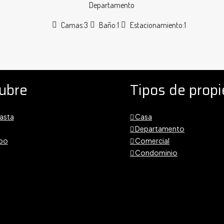
Departamento
Camas:
3
Baño:
1
Estacionamiento:
1
ubre
Tipos de prop
asta
Casa
Departamento
bo
Comercial
Condominio