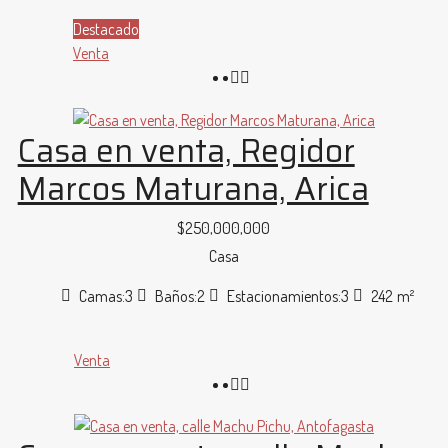
Destacado
Venta
Casa en venta, Regidor
Marcos Maturana, Arica
$250,000,000
Casa
Camas:
3
Baños:
2
Estacionamientos:
3
242
m²
Venta