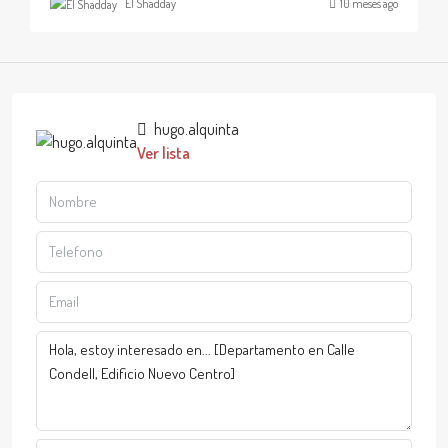
El Shadday
10 meses ago
hugo.alquinta
Ver lista