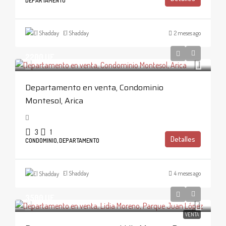
DEPARTAMENTO
El Shadday
2 meses ago
2200 UF
Departamento en venta, Condominio
Montesol, Arica
3
1
Detalles
CONDOMINIO, DEPARTAMENTO
El Shadday
4 meses ago
3500 UF
VENTA