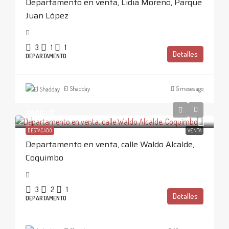
Departamento en venta, Lidia Moreno, Parque
Juan López
3
1
1
Detalles
DEPARTAMENTO
El Shadday
5 meses ago
3900 UF
DESTACADO
VENTA
Departamento en venta, calle Waldo Alcalde,
Coquimbo
3
2
1
Detalles
DEPARTAMENTO