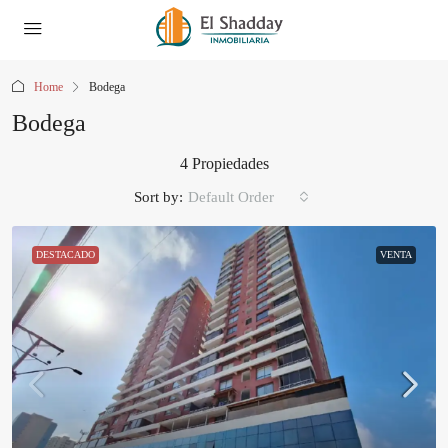
Home
Bodega
Bodega
4 Propiedades
Sort by:
Default Order
DESTACADO
VENTA