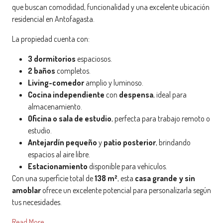
que buscan comodidad, funcionalidad y una excelente ubicación
residencial en Antofagasta.
La propiedad cuenta con:
3 dormitorios
espaciosos.
2 baños
completos.
Living-comedor
amplio y luminoso.
Cocina independiente
con
despensa
, ideal para
almacenamiento.
Oficina o sala de estudio
, perfecta para trabajo remoto o
estudio.
Antejardín pequeño
y
patio posterior
, brindando
espacios al aire libre.
Estacionamiento
disponible para vehículos.
Con una superficie total de
138 m²
, esta
casa grande y sin
amoblar
ofrece un excelente potencial para personalizarla según
tus necesidades.
Read More