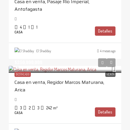
Casa en venta, Pasaje Río Imperial,
Antofagasta
4
1
1
Detalles
CASA
El Shadday
4 meses ago
$250,000,000
DESTACADO
VENTA
Casa en venta, Regidor Marcos Maturana,
Arica
3
2
3
242
m²
Detalles
CASA