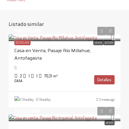
Listado similar
$120,000,000
DESTACADO
VENTA
OFERTA
Casa en Venta, Pasaje Río Millahue,
Antofagasta
2
1
1
70,31
m²
Detalles
CASA
El Shadday
2 meses ago
$85,000,000
VENTA