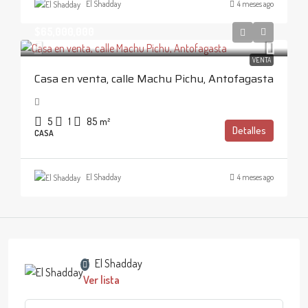
El Shadday
4 meses ago
$65,000,000
VENTA
Casa en venta, calle Machu Pichu, Antofagasta
5
1
85
m²
Detalles
CASA
El Shadday
4 meses ago
El Shadday
Ver lista