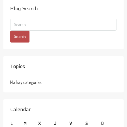
Blog Search
Search
Topics
No hay categorías
Calendar
L
M
X
J
V
S
D