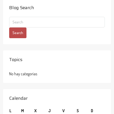
Blog Search
Search
Topics
No hay categorías
Calendar
L
M
X
J
V
S
D