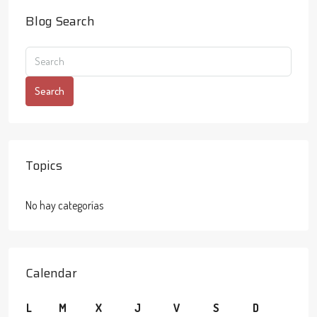
Blog Search
Search
Topics
No hay categorías
Calendar
L
M
X
J
V
S
D