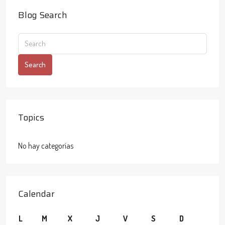
Blog Search
Search
Topics
No hay categorías
Calendar
L
M
X
J
V
S
D