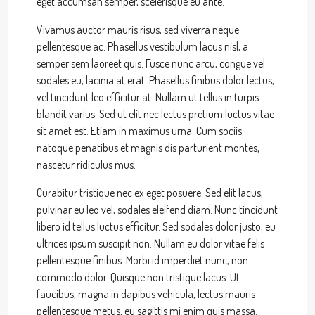
eget accumsan semper, scelerisque eu ante.
Vivamus auctor mauris risus, sed viverra neque
pellentesque ac. Phasellus vestibulum lacus nisl, a
semper sem laoreet quis. Fusce nunc arcu, congue vel
sodales eu, lacinia at erat. Phasellus finibus dolor lectus,
vel tincidunt leo efficitur at. Nullam ut tellus in turpis
blandit varius. Sed ut elit nec lectus pretium luctus vitae
sit amet est. Etiam in maximus urna. Cum sociis
natoque penatibus et magnis dis parturient montes,
nascetur ridiculus mus.
Curabitur tristique nec ex eget posuere. Sed elit lacus,
pulvinar eu leo vel, sodales eleifend diam. Nunc tincidunt
libero id tellus luctus efficitur. Sed sodales dolor justo, eu
ultrices ipsum suscipit non. Nullam eu dolor vitae felis
pellentesque finibus. Morbi id imperdiet nunc, non
commodo dolor. Quisque non tristique lacus. Ut
faucibus, magna in dapibus vehicula, lectus mauris
pellentesque metus, eu sagittis mi enim quis massa.