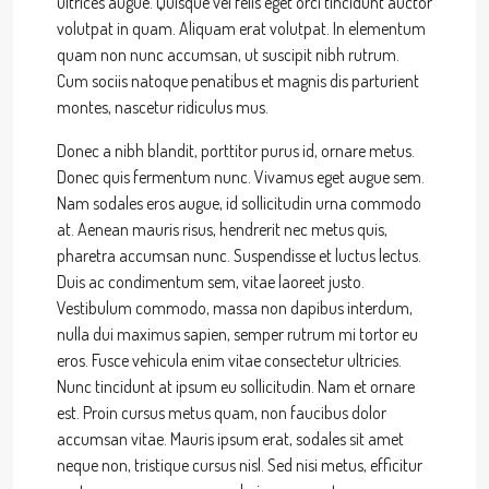
ultrices augue. Quisque vel felis eget orci tincidunt auctor
volutpat in quam. Aliquam erat volutpat. In elementum
quam non nunc accumsan, ut suscipit nibh rutrum.
Cum sociis natoque penatibus et magnis dis parturient
montes, nascetur ridiculus mus.
Donec a nibh blandit, porttitor purus id, ornare metus.
Donec quis fermentum nunc. Vivamus eget augue sem.
Nam sodales eros augue, id sollicitudin urna commodo
at. Aenean mauris risus, hendrerit nec metus quis,
pharetra accumsan nunc. Suspendisse et luctus lectus.
Duis ac condimentum sem, vitae laoreet justo.
Vestibulum commodo, massa non dapibus interdum,
nulla dui maximus sapien, semper rutrum mi tortor eu
eros. Fusce vehicula enim vitae consectetur ultricies.
Nunc tincidunt at ipsum eu sollicitudin. Nam et ornare
est. Proin cursus metus quam, non faucibus dolor
accumsan vitae. Mauris ipsum erat, sodales sit amet
neque non, tristique cursus nisl. Sed nisi metus, efficitur