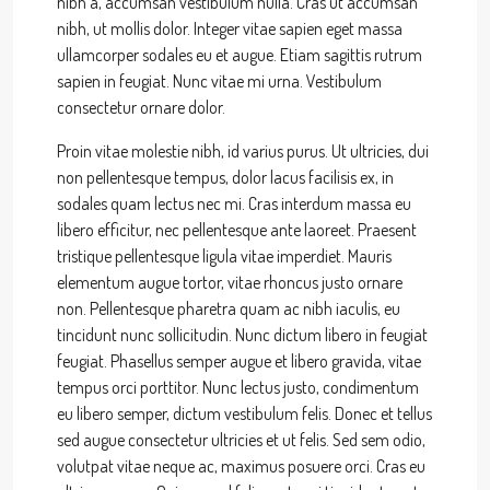
nibh a, accumsan vestibulum nulla. Cras ut accumsan
nibh, ut mollis dolor. Integer vitae sapien eget massa
ullamcorper sodales eu et augue. Etiam sagittis rutrum
sapien in feugiat. Nunc vitae mi urna. Vestibulum
consectetur ornare dolor.
Proin vitae molestie nibh, id varius purus. Ut ultricies, dui
non pellentesque tempus, dolor lacus facilisis ex, in
sodales quam lectus nec mi. Cras interdum massa eu
libero efficitur, nec pellentesque ante laoreet. Praesent
tristique pellentesque ligula vitae imperdiet. Mauris
elementum augue tortor, vitae rhoncus justo ornare
non. Pellentesque pharetra quam ac nibh iaculis, eu
tincidunt nunc sollicitudin. Nunc dictum libero in feugiat
feugiat. Phasellus semper augue et libero gravida, vitae
tempus orci porttitor. Nunc lectus justo, condimentum
eu libero semper, dictum vestibulum felis. Donec et tellus
sed augue consectetur ultricies et ut felis. Sed sem odio,
volutpat vitae neque ac, maximus posuere orci. Cras eu