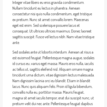
Integer vitae libero eu eros gravida condimentum.
Nullam tincidunt eu lectus in pharetra. Aenean
consectetur nisi quis nulla condimentum, eget tristique
ex pretium. Nunc sit amet convallis lorem. Maecenas
eget est enim. Sed scelerisque posuere lacus et
consequat. Ut ultrices ultrices maximus. Donec laoreet
sagittis suscipit. Fusce vel lectus nibh. Nam vitae tristique
ante.
Sed sodales ante ut lobortis interdum. Aenean at risus a
est euismod feugiat. Pellentesque magna augue, sodales
id cursus eu, varius eget massa. Mauris eros nulla, iaculis
ac tellus ut, sagittis eleifend nisl. Aliquam ornare magna
tincidunt urna dictum, vitae dignissim lectus malesuada.
Nam dignissim lacinia orci eu blandit. Etiam in blandit
lacus. Nunc quis aliquam felis. Proin id ligula bibendum,
convallis nulla eu, porttitor massa. Mauris feugiat,
magna sit amet iaculis tempor, erat dui suscipit nunc, ut
pretium velit dui nec ante. Pellentesque feugiat dapibus