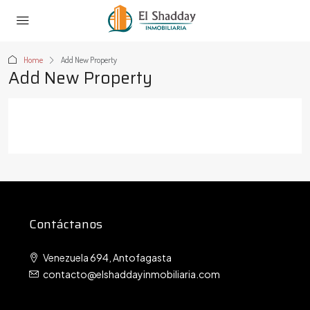
Home
Add New Property
Add New Property
Contáctanos
Venezuela 694, Antofagasta
contacto@elshaddayinmobiliaria.com